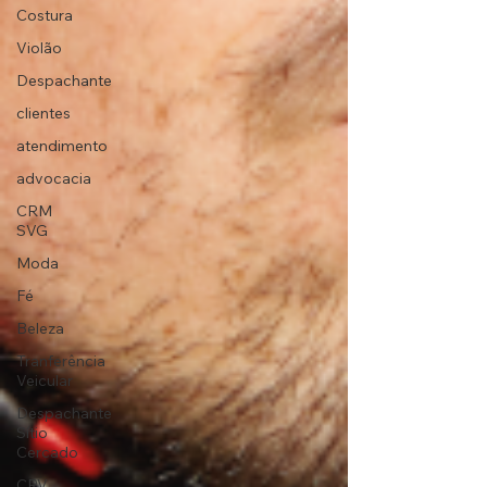
Costura
Violão
Despachante
clientes
atendimento
advocacia
CRM
SVG
Moda
Fé
Beleza
Tranferência
Veicular
Despachante
Sítio
Cercado
CRV