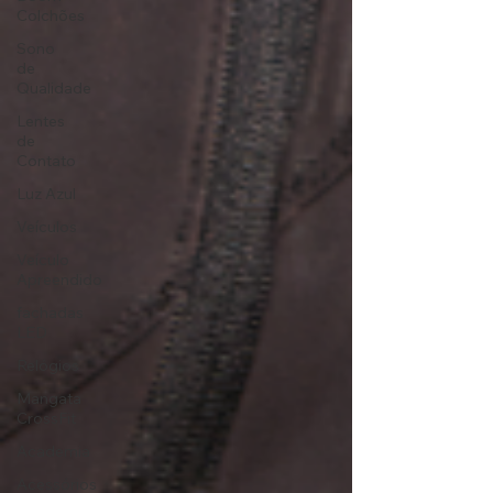
Colchões
Sono
de
Qualidade
Lentes
de
Contato
Luz Azul
Veículos
Veículo
Apreendido
fachadas
LED
Relógios
Mangata
CrossFit
Academia
Acessórios