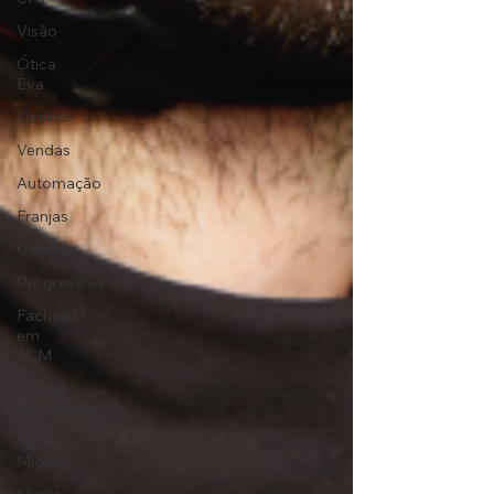
Visão
Ótica
Eva
Óculos
Vendas
Automação
Franjas
Cabelos
Progressiva
Fachadas
em
ACM
Placas
Comerciais
Sartori
Mídias