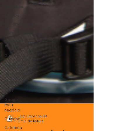
Fachadas
Curitiba
Psicopedagoga
Aprendizagem
Saúde e
Estética
Guincho
Produtos
gastronomia
Empresas
SEO
Google
meu
negócio
Guincho
Cafeteria