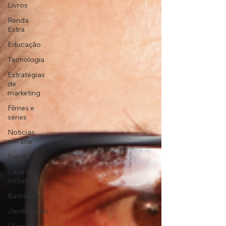
Livros
Renda
Extra
Educação
Tecnologia
Estratégias
de
marketing
Filmes e
séries
Noticias
em alta
Família
Casa de
leilões
Barbearia
Jardinagem