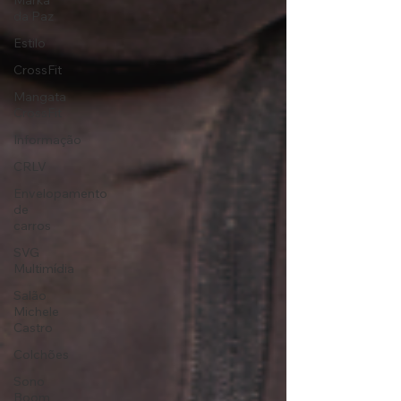
Marka
da Paz
Estilo
CrossFit
Mangata
CrossFit
Informação
CRLV
Envelopamento
de
carros
SVG
Multimídia
Salão
Michele
Castro
Colchões
Sono
Boom