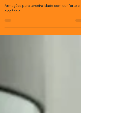
Armações para terceira
idade: como unir conforto,
leveza e elegância no dia
a dia
Armações para terceira idade com conforto e
elegância.