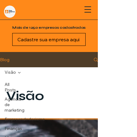
Mais de 1250 empresas cadastradas
Cadastre sua empresa aqui
Blog
Visão
All
Posts
Visão
Agência
de
marketing
Empreendedorismo
Finanças