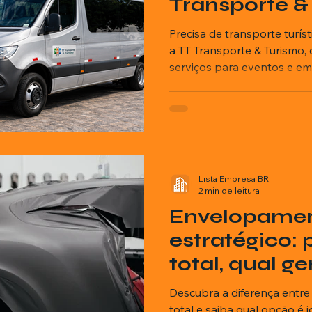
Transporte &
Precisa de transporte turí
a TT Transporte & Turismo, 
serviços para eventos e em
Lista Empresa BR
2 min de leitura
Envelopamen
estratégico: 
total, qual g
resultado?
Descubra a diferença entre
total e saiba qual opção é i