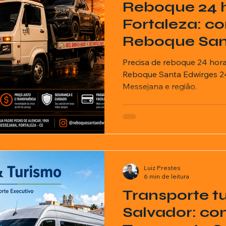
Reboque 24 
ricionista
Fortaleza: c
Reboque San
Precisa de reboque 24 hor
Reboque Santa Edwirges 2
Messejana e região.
Luiz Prestes
6 min de leitura
Transporte tu
Salvador: co