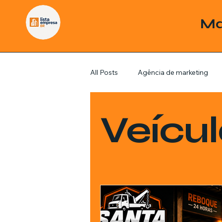
Ma
All Posts
Agência de marketing
Pordutos
Saúde
Sem c
Veícu
Política
Economia
Inve
Estratégias de marketing
Fil