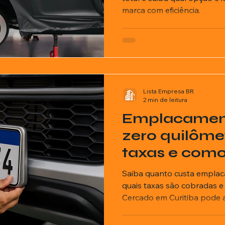
marca com eficiência.
Lista Empresa BR
2 min de leitura
Emplacament
zero quilômet
taxas e como
Saiba quanto custa emplaca
quais taxas são cobradas 
Cercado em Curitiba pode 