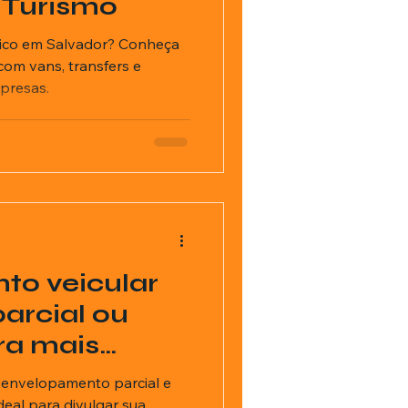
 Turismo
stico em Salvador? Conheça
com vans, transfers e
presas.
to veicular
parcial ou
era mais
 envelopamento parcial e
deal para divulgar sua