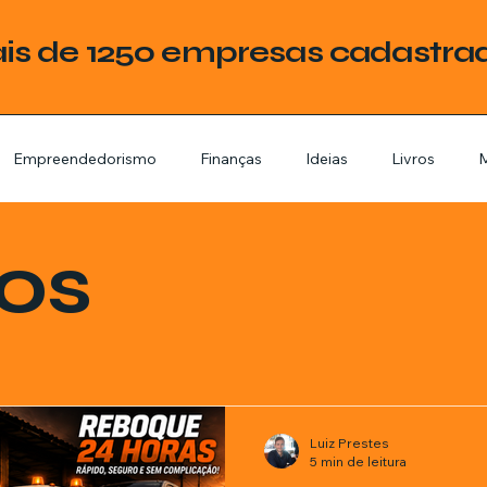
is de 1250 empresas cadastra
Empreendedorismo
Finanças
Ideias
Livros
M
ategoria
Tecnologia
Esquadrias
Assistencia Técnica
los
stimentos
Livros
Renda Extra
Educação
Tecno
mes e séries
Noticias em alta
Família
Casa de leilões
Luiz Prestes
5 min de leitura